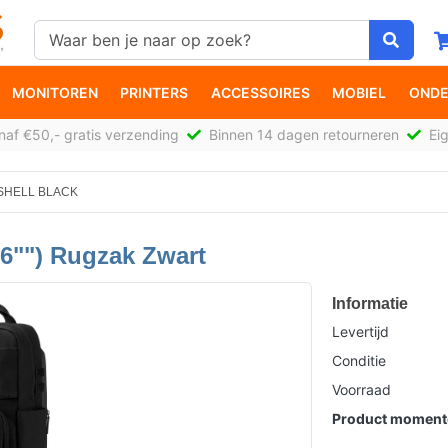
MONITOREN
PRINTERS
ACCESSOIRES
MOBIEL
ONDE
af €50,- gratis verzending
Binnen 14 dagen retourneren
Eig
 SHELL BLACK
6"") Rugzak Zwart
Informatie
Levertijd
Conditie
Voorraad
Product momente