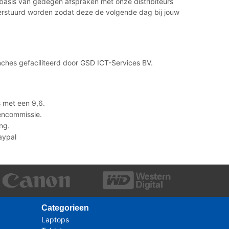
p basis van gedegen afspraken met onze distribiteurs
 verstuurd worden zodat deze de volgende dag bij jouw
ches gefaciliteerd door GSD ICT-Services BV.
 met een 9,6.
lencommissie.
ng.
Paypal
Categorieen
Laptops