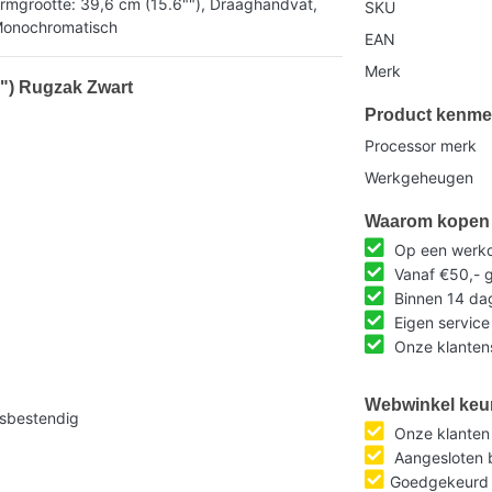
rmgrootte: 39,6 cm (15.6""), Draaghandvat,
SKU
 Monochromatisch
EAN
Merk
"") Rugzak Zwart
Product kenme
Processor merk
Werkgeheugen
Waarom kopen 
Op een werkda
Vanaf €50,- g
Binnen 14 da
Eigen service
Onze klantens
Webwinkel keu
asbestendig
Onze klante
Aangesloten b
Goedgekeurd 