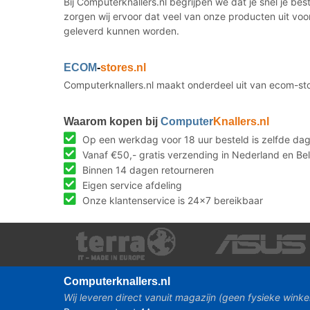
Bij Computerknallers.nl begrijpen we dat je snel je b
zorgen wij ervoor dat veel van onze producten uit voo
geleverd kunnen worden.
ECOM
-
stores.nl
Computerknallers.nl maakt onderdeel uit van ecom-st
Waarom kopen bij
Computer
Knallers.nl
Op een werkdag voor 18 uur besteld is zelfde da
Vanaf €50,- gratis verzending in Nederland en Bel
Binnen 14 dagen retourneren
Eigen service afdeling
Onze klantenservice is 24x7 bereikbaar
Computer
knallers.nl
Wij leveren direct vanuit magazijn (geen fysieke winke