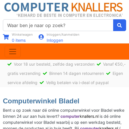
Winkelwagen
Inloggen/Aanmelden
0
items
Inloggen
Voor 18 uur besteld, zelfde dag verzonden
Vanaf €50,-
gratis verzending
Binnen 14 dagen retourneren
Eigen
service afdeling
Veilig betalen via i-deal of paypal
Computerwinkel Bladel
Bent u op zoek naar dé online computerwinkel voor Bladel welke
binnen 24 uur aan huis levert?
computer
knallers.nl
is dé online
computerwinkel voor Bladel waarbij u op een werkdag besteld,
morgen de producten al in huis heeft. Bij
computer
knallers.nl
(