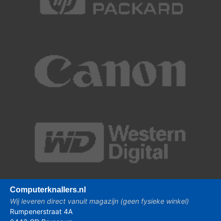
Computer
knallers.nl
Wij leveren direct vanuit magazijn (geen fysieke winkel)
Rumpenerstraat 4A