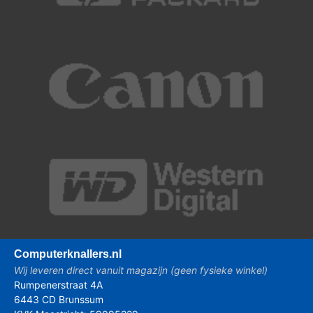
Computer
knallers.nl
Wij leveren direct vanuit magazijn (geen fysieke winkel)
Rumpenerstraat 4A
6443 CD Brunssum