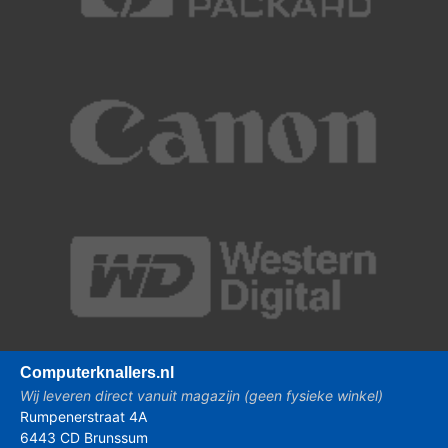
Computer
knallers.nl
Wij leveren direct vanuit magazijn (geen fysieke winkel)
Rumpenerstraat 4A
6443 CD Brunssum