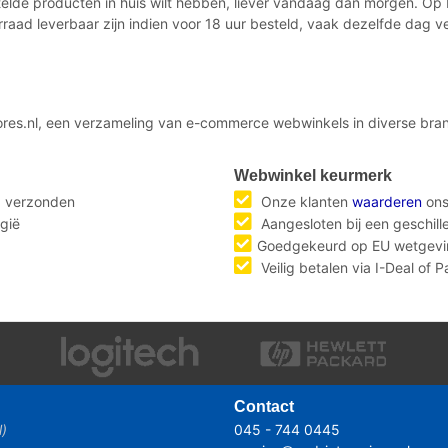
estelde producten in huis wilt hebben, liever vandaag dan morgen. O
rraad leverbaar zijn indien voor 18 uur besteld, vaak dezelfde dag
ores.nl, een verzameling van e-commerce webwinkels in diverse bran
Webwinkel keurmerk
g verzonden
Onze klanten
waarderen
ons
gië
Aangesloten bij een geschil
Goedgekeurd op EU wetgevi
Veilig betalen via I-Deal of 
Contact
l)
045 - 744 0445