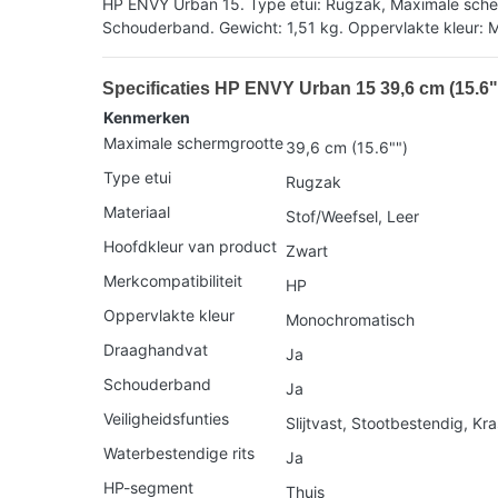
HP ENVY Urban 15. Type etui: Rugzak, Maximale sche
Schouderband. Gewicht: 1,51 kg. Oppervlakte kleur:
Specificaties HP ENVY Urban 15 39,6 cm (15.6
Kenmerken
Maximale schermgrootte
39,6 cm (15.6"")
Type etui
Rugzak
Materiaal
Stof/Weefsel, Leer
Hoofdkleur van product
Zwart
Merkcompatibiliteit
HP
Oppervlakte kleur
Monochromatisch
Draaghandvat
Ja
Schouderband
Ja
Veiligheidsfunties
Slijtvast, Stootbestendig, Kr
Waterbestendige rits
Ja
HP-segment
Thuis