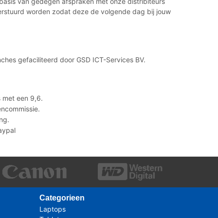
p basis van gedegen afspraken met onze distribiteurs
 verstuurd worden zodat deze de volgende dag bij jouw
ches gefaciliteerd door GSD ICT-Services BV.
 met een 9,6.
lencommissie.
ng.
Paypal
Categorieen
Laptops