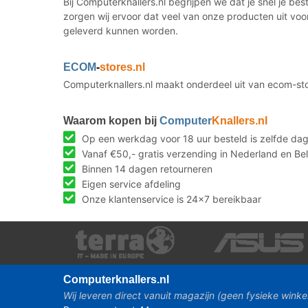
Bij Computerknallers.nl begrijpen we dat je snel je b
zorgen wij ervoor dat veel van onze producten uit voo
geleverd kunnen worden.
ECOM
-
stores.nl
Computerknallers.nl maakt onderdeel uit van ecom-st
Waarom kopen bij
Computer
Knallers.nl
Op een werkdag voor 18 uur besteld is zelfde da
Vanaf €50,- gratis verzending in Nederland en Bel
Binnen 14 dagen retourneren
Eigen service afdeling
Onze klantenservice is 24x7 bereikbaar
Computer
knallers.nl
Wij leveren direct vanuit magazijn (geen fysieke winke