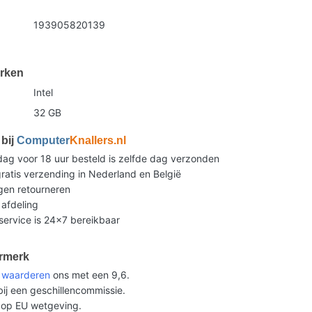
193905820139
rken
Intel
32 GB
bij
Computer
Knallers.nl
g voor 18 uur besteld is zelfde dag verzonden
ratis verzending in Nederland en België
gen retourneren
 afdeling
ervice is 24x7 bereikbaar
rmerk
n
waarderen
ons met een 9,6.
ij een geschillencommissie.
op EU wetgeving.