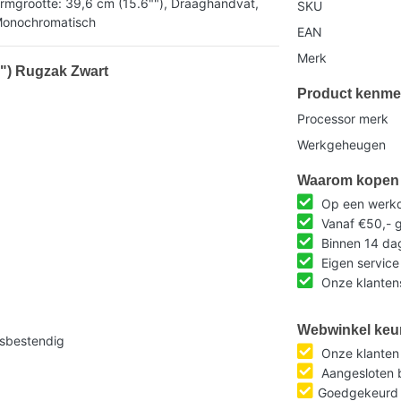
rmgrootte: 39,6 cm (15.6""), Draaghandvat,
SKU
 Monochromatisch
EAN
Merk
"") Rugzak Zwart
Product kenme
Processor merk
Werkgeheugen
Waarom kopen 
Op een werkda
Vanaf €50,- g
Binnen 14 da
Eigen service
Onze klantens
Webwinkel keu
asbestendig
Onze klante
Aangesloten b
Goedgekeurd 